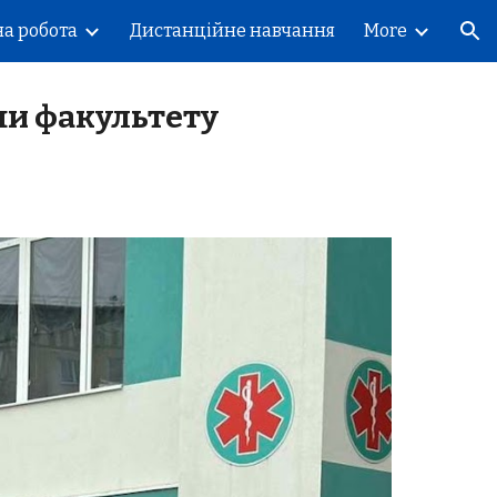
а робота
Дистанційне навчання
More
ion
ини факультету