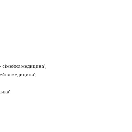
 - сімейна медицина";
імейна медицина";
тика
";