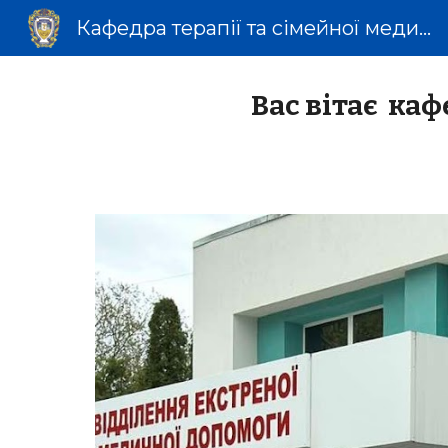
Кафедра терапії та сімейної медицини факультету післядипломної освіти
Sk
Вас вітає каф