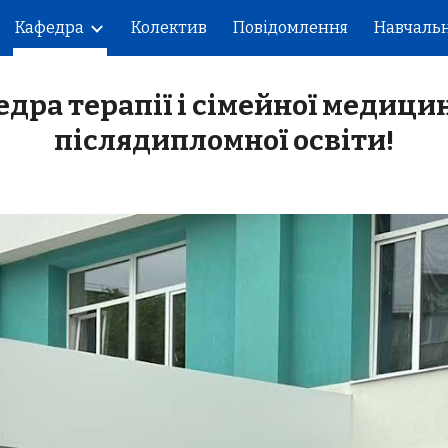
Кафедра
Колектив
Повідомлення
Навчальн
ip to main content
Skip to navigat
едра терапії і сімейної медиц
післядипломної освіти!