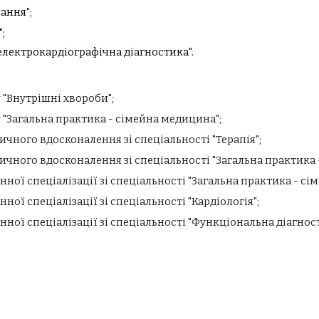
вання
";
;
-електрокардіографічна діагностика".
у "Внутрішні хвороби";
ху "Загальна практика - сімейна медицина";
тичного вдосконалення зі спеціальності "Терапія";
тичного вдосконалення зі спеціальності "Загальна практика
инної спеціалізації зі спеціальності "Загальна практика - с
нної спеціалізації зі спеціальності "Кардіологія";
нної спеціалізації зі спеціальності "
Функціональна діагнос