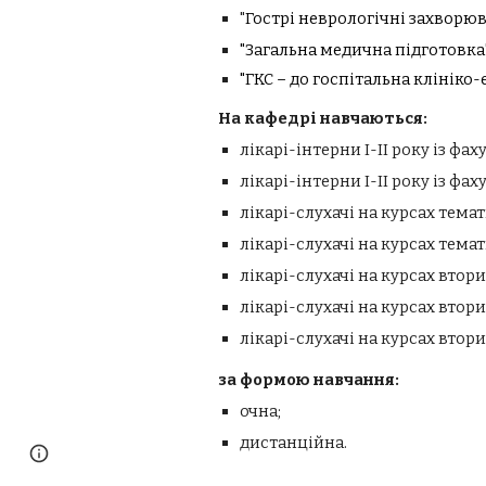
"
Гострі неврологічні захворю
"
Загальна медична підготовка"
"ГКС – до госпітальна клініко
На кафедрі навчаються:
лікарі-інтерни І-ІІ року із фах
лікарі-інтерни І-ІІ року із фа
лікарі-слухачі на курсах тема
лікарі-слухачі на курсах тема
лікарі-слухачі на курсах втор
лікарі-слухачі на курсах втори
лікарі-слухачі на курсах втори
за формою навчання:
очна;
дистанційна.
Report abuse