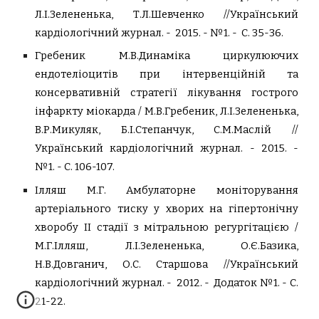
Л.І.Зелененька, Т.Л.Шевченко //Український
кардіологічний журнал. - 2015. - №1. - С. 35-36.
Гребеник М.В.Динаміка циркулюючих
ендотеліоцитів при інтервенційній та
консервативній стратегії лікування гострого
інфаркту міокарда / М.В.Гребеник, Л.І.Зелененька,
В.Р.Микуляк, Б.І.Степанчук, С.М.Маслій //
Український кардіологічний журнал. - 2015. -
№1. - С. 106-107.
Ілляш М.Г. Амбулаторне моніторування
артеріального тиску у хворих на гіпертонічну
хворобу ІІ стадії з мітральною регургітацією /
М.Г.Ілляш, Л.І.Зелененька, О.Є.Базика,
Н.В.Довганич, О.С. Старшова //Український
кардіологічний журнал. - 2012. - Додаток №1. - С.
21-22.