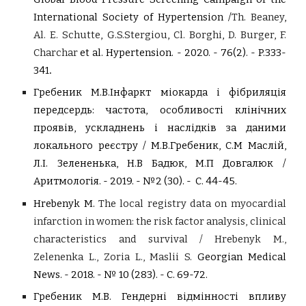
International Society of Hypertension /
Th. Beaney
,
Al. E. Schutte
,
G.S.Stergiou
,
Cl. Borghi
,
D. Burger
,
F.
Charchar
et al. Hypertension. - 2020. - 76(2). - P.333-
341
.
Гребеник М.В.Інфаркт міокарда і фібриляція
передсердь: частота, особливості клінічних
проявів, ускладнень і наслідків за даними
локального реєстру / М.В.Гребеник, С.М Маслій,
Л.І. Зелененька, Н.В Бадюк, М.П Довгалюк /
Аритмологія. - 2019. - №2 (30). - С. 44-45.
Hrebenyk M.
The local registry data on myocardial
infarction in women: the risk factor analysis, clinical
characteristics and survival / Hrebenyk M.,
Zelenenka L., Zoria L., Maslii S.
Georgian Medical
News. - 2018. - № 10 (283). - С. 69-72.
Гребеник М.В. Гендерні відмінності впливу