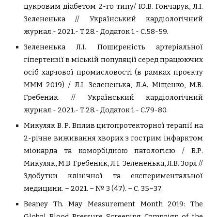
цукровим діабетом 2-го типу/
Ю.В. Гончарук, Л.І.
Зелененька
// Український кардіологічний
журнал.- 2021.- Т.28.- Додаток 1.- С.58-59.
Зелененька Л.І. Поширеність артеріальної
гіпертензії в міській популяції серед працюючих
осіб харчової промисловості (в рамках проєкту
МММ-2019) /
Л.І. Зелененька, Л.А. Міщенко, М.В.
Гребеник.
// Український кардіологічний
журнал.- 2021.- Т.28.- Додаток 1.- С.79-80.
Микуляк В. Р. Вплив цитопротекторної терапії на
2-річне виживання хворих з гострим інфарктом
міокарда та коморбідною патологією / В.Р.
Микуляк, М.В. Гребеник, Л.І. Зелененька, Л.В. Зоря //
Здобутки клінічної та експериментальної
медицини. – 2021. – № 3 (47). – С. 35–37.
Beaney Th. May Measurement Month 2019: The
Global Blood Pressure Screening Campaign of the