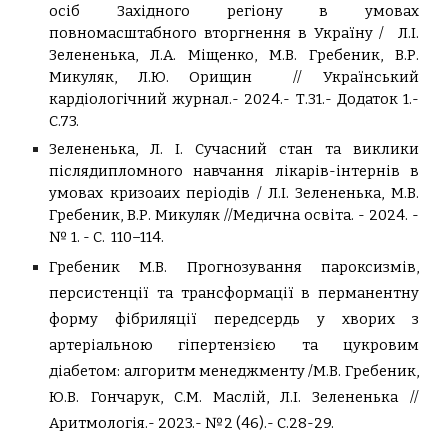
осіб Західного регіону в умовах
повномасштабного вторгнення в Україну / Л.І.
Зелененька, Л.А. Міщенко, М.В. Гребеник, В.Р.
Микуляк, Л.Ю. Орищин // Український
кардіологічний журнал.- 2024.- Т.31.- Додаток 1.-
С.73.
Зелененька, Л. І. Сучасний стан та виклики
післядипломного навчання лікарів-інтернів в
умовах кризоаих періодів / Л.І. Зелененька, М.В.
Гребеник, В.Р. Микуляк //
Медична освіта. - 2024. -
№
1. - С. 110–114.
Гребеник М.В.
Прогнозування пароксизмів,
персистенції та трансформації в перманентну
форму фібриляції передсердь у хворих з
артеріальною гіпертензією та цукровим
діабетом: алгоритм менеджменту /
М.В. Гребеник,
Ю.В. Гончарук, С.М. Маслій, Л.І. Зелененька
//
Аритмологія.- 2023.- №2 (46).- С.28-29.