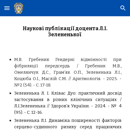
Skip to main content
Skip to navigation
Наукові публікації доцента Л.І.
Зелененької
М.В. Гребеник Гендерні відмінності при
фібриляції передсердь / Гребеник М.В.,
Омелянчук Д.С., Грам’як О.П., Зелененька Л.І.,
Коцюба О.І., Маслій С.М. // Аритмологія. - 2025. -
№2 (54). - С. 17-18.
Зелененька Л. І. Клівас Дуо: практичний досвід
застосування в різних клінічних ситуаціях /
Л.І.Зелененька // Здоров'я України. - 2024. - № 4
(95). - С. 12-16.
Зелененька Л.І. Динаміка поширеності факторів
серцево-судинного ризику серед працюючих