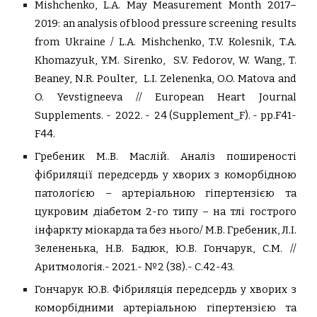
Mishchenko, L.A. May Measurement Month 2017–
2019: an analysis of blood pressure screening results
from Ukraine / L.A. Mishchenko, T.V. Kolesnik, T.A.
Khomazyuk, Y.M. Sirenko, S.V. Fedorov, W. Wang, T.
Beaney, N.R. Poulter, L.I. Zelenenka, O.O. Matova and
O. Yevstigneeva // European Heart Journal
Supplements. - 2022. - 24 (Supplement_F). - pp.F41-
F44.
Гребеник М..В.
Маслій. Аналіз поширеності
фібриляції передсердь у хворих з коморбідною
патологією – артеріальною гіпертензією та
цукровим діабетом 2-го типу – на тлі гострого
інфаркту міокарда та без нього/
М.В. Гребеник, Л.І.
Зелененька, Н.В. Бадюк, Ю.В. Гончарук, С.М.
//
Аритмологія.- 2021.- №2 (38).- С.42-43.
Гончарук Ю.В.
Фібриляція передсердь у хворих з
коморбідними артеріальною гіпертензією та