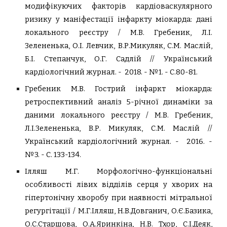
модифікуючих факторів кардіоваскулярного
ризику у маніфестації інфаркту міокарда: дані
локального реєстру / М.В. Гребеник, Л.І.
Зелененька, О.І. Левчик, В.Р.Микуляк, С.М. Маслій,
Б.І. Степанчук, О.Г. Садлій // Український
кардіологічний журнал. - 2018. - №1. - С.80-81.
Гребеник М.В. Гострий інфаркт міокарда:
ретроспективний аналіз 5-річної динаміки за
даними локального реєстру / М.В. Гребеник,
Л.І.Зелененька, В.Р. Микуляк, С.М. Маслій //
Український кардіологічний журнал. - 2016. -
№3. - С. 133-134.
Ілляш М.Г. Морфологічно-функціональні
особливості лівих відділів серця у хворих на
гіпертонічну хворобу при наявності мітральної
регургітації / М.Г.Ілляш, Н.В.Довганич, О.Є.Базика,
О.С.Старшова, О.А.Яринкіна, Н.В. Тхор, С.І.Деяк,