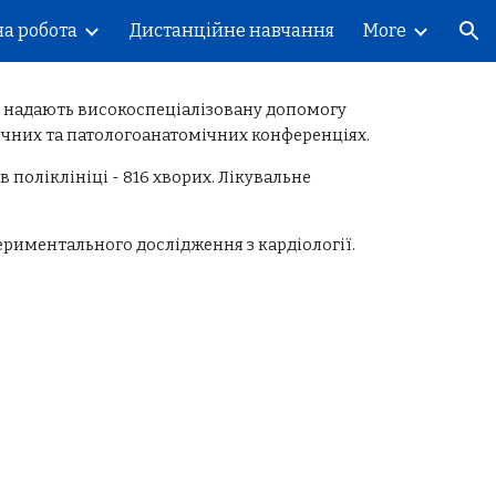
а робота
Дистанційне навчання
More
ion
и надають високоспеціалізовану допомогу
нічних та патологоанатомічних конференціях.
в поліклініці - 816 хворих. Лікувальне
ериментального дослідження з кардіології.