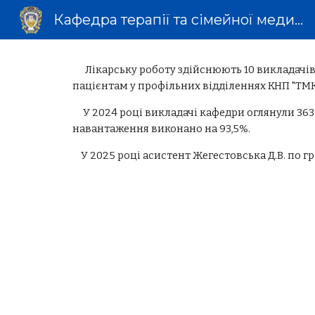
Кафедра терапії та сімейної медицини факультету післядипломної освіти
Sk
Лікарську роботу здійснюють 10 викладачів:
пацієнтам у профільних відділеннях КНП "ТМК
У 2024 році викладачі кафедри оглянули 3639 х
навантаження виконано на 93,5%.
У 2025 році асистент Жегестовська Д.В. по г