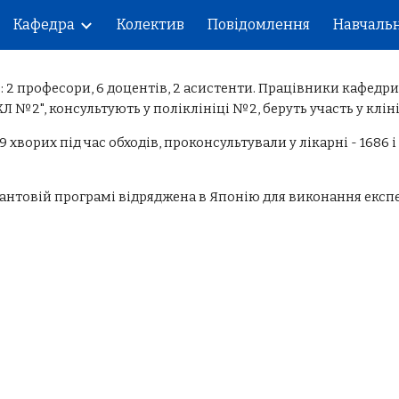
Кафедра
Колектив
Повідомлення
Навчальн
ip to main content
Skip to navigat
 2 професори, 6 доцентів, 2 асистенти. Працівники кафедр
Л №2", консультують у поліклініці №2, беруть участь у клі
ворих під час обходів, проконсультували у лікарні - 1686 і 
рантовій програмі відряджена в Японію для виконання експ